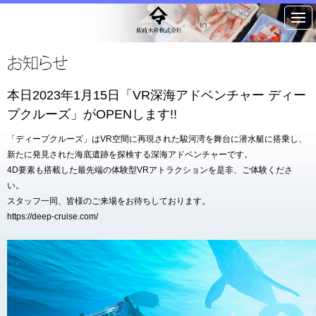
本日2023年1月15日「VR深海アドベンチャー ディー
プクルーズ」がOPENします!!
「ディープクルーズ」はVR空間に再現された駿河湾を舞台に潜水艇に搭乗し、
新たに発見された海底遺跡を探検する深海アドベンチャーです。
4D要素も搭載した最先端の体験型VRアトラクションを是非、ご体験くださ
い。
スタッフ一同、皆様のご来場をお待ちしております。
https://deep-cruise.com/